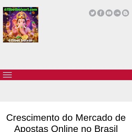
Crescimento do Mercado de
Apostas Online no Brasil