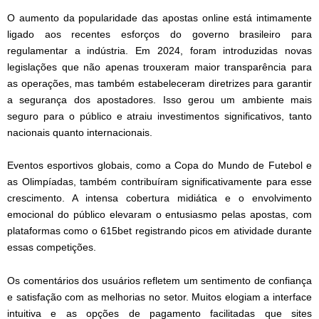
O aumento da popularidade das apostas online está intimamente
ligado aos recentes esforços do governo brasileiro para
regulamentar a indústria. Em 2024, foram introduzidas novas
legislações que não apenas trouxeram maior transparência para
as operações, mas também estabeleceram diretrizes para garantir
a segurança dos apostadores. Isso gerou um ambiente mais
seguro para o público e atraiu investimentos significativos, tanto
nacionais quanto internacionais.
Eventos esportivos globais, como a Copa do Mundo de Futebol e
as Olimpíadas, também contribuíram significativamente para esse
crescimento. A intensa cobertura midiática e o envolvimento
emocional do público elevaram o entusiasmo pelas apostas, com
plataformas como o 615bet registrando picos em atividade durante
essas competições.
Os comentários dos usuários refletem um sentimento de confiança
e satisfação com as melhorias no setor. Muitos elogiam a interface
intuitiva e as opções de pagamento facilitadas que sites