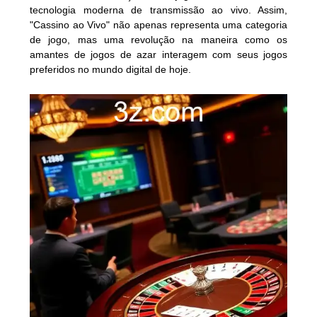
tecnologia moderna de transmissão ao vivo. Assim,
"Cassino ao Vivo" não apenas representa uma categoria
de jogo, mas uma revolução na maneira como os
amantes de jogos de azar interagem com seus jogos
preferidos no mundo digital de hoje.