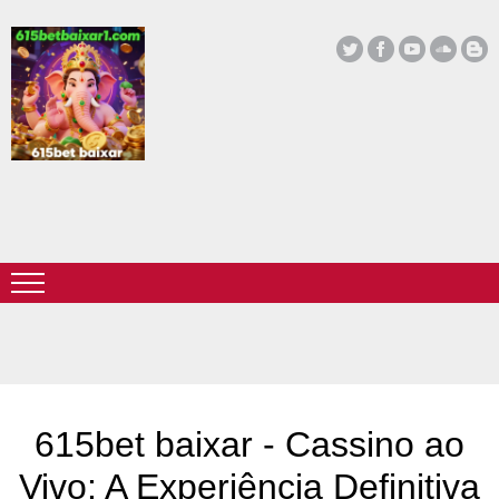
615bet baixar - Cassino ao
Vivo: A Experiência Definitiva