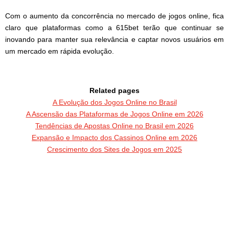
Com o aumento da concorrência no mercado de jogos online, fica
claro que plataformas como a 615bet terão que continuar se
inovando para manter sua relevância e captar novos usuários em
um mercado em rápida evolução.
Related pages
A Evolução dos Jogos Online no Brasil
A Ascensão das Plataformas de Jogos Online em 2026
Tendências de Apostas Online no Brasil em 2026
Expansão e Impacto dos Cassinos Online em 2026
Crescimento dos Sites de Jogos em 2025