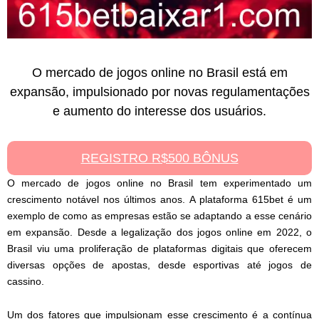
O mercado de jogos online no Brasil está em
expansão, impulsionado por novas regulamentações
e aumento do interesse dos usuários.
REGISTRO R$500 BÔNUS
O mercado de jogos online no Brasil tem experimentado um
crescimento notável nos últimos anos. A plataforma 615bet é um
exemplo de como as empresas estão se adaptando a esse cenário
em expansão. Desde a legalização dos jogos online em 2022, o
Brasil viu uma proliferação de plataformas digitais que oferecem
diversas opções de apostas, desde esportivas até jogos de
cassino.
Um dos fatores que impulsionam esse crescimento é a contínua