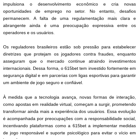
impulsiona o desenvolvimento econômico e cria novas
oportunidades de emprego no setor. No entanto, desafios
permanecem. A falta de uma regulamentação mais clara e
abrangente ainda é uma preocupação expressiva entre os
operadores e os usuários.
Os reguladores brasileiros estão sob pressão para estabelecer
diretrizes que protejam os jogadores contra fraudes, enquanto
asseguram que o mercado continue atraindo investimentos
internacionais. Dessa forma, o 615bet tem investido fortemente em
segurança digital e em parcerias com ligas esportivas para garantir
um ambiente de jogo seguro e confiável.
À medida que a tecnologia avança, novas formas de interação,
como apostas em realidade virtual, começam a surgir, prometendo
transformar ainda mais a experiência dos usuários. Essa evolução
é acompanhada por preocupações com a responsabilidade social,
incentivando plataformas como a 615bet a implementar medidas
de jogo responsável e suporte psicológico para evitar o vício em