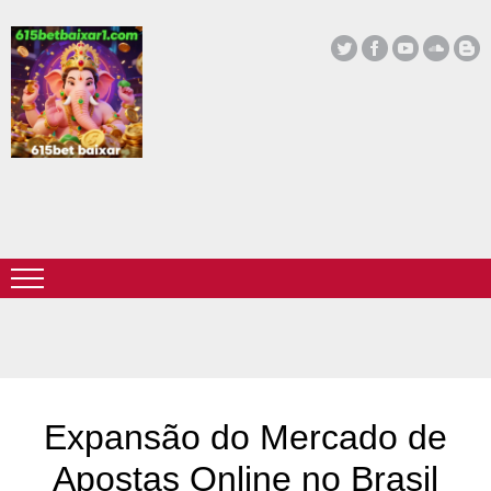
Expansão do Mercado de
Apostas Online no Brasil