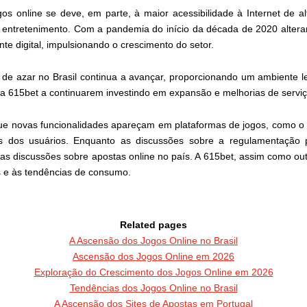
 online se deve, em parte, à maior acessibilidade à Internet de alt
entretenimento. Com a pandemia do início da década de 2020 alter
te digital, impulsionando o crescimento do setor.
s de azar no Brasil continua a avançar, proporcionando um ambiente l
 a 615bet a continuarem investindo em expansão e melhorias de serviç
 novas funcionalidades apareçam em plataformas de jogos, como o uso
das dos usuários. Enquanto as discussões sobre a regulamentação p
nas discussões sobre apostas online no país. A 615bet, assim como ou
s e às tendências de consumo.
Related pages
A Ascensão dos Jogos Online no Brasil
Ascensão dos Jogos Online em 2026
Exploração do Crescimento dos Jogos Online em 2026
Tendências dos Jogos Online no Brasil
A Ascensão dos Sites de Apostas em Portugal