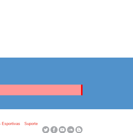
 Esportivas
Suporte