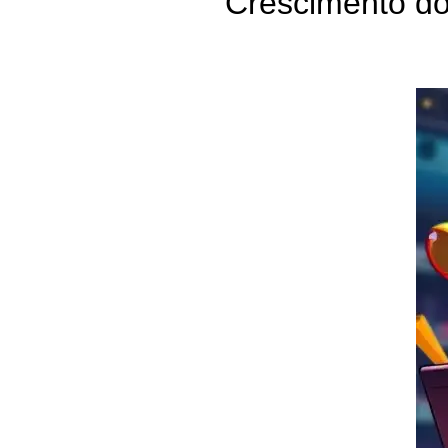
Crescimento do