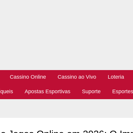
Cassino Online
Cassino ao Vivo
Loteria
queis
Apostas Esportivas
Suporte
Esportes