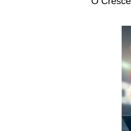
O Cresce