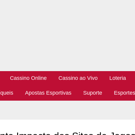
Cassino Online
Cassino ao Vivo
Loteria
queis
Apostas Esportivas
Suporte
Esportes