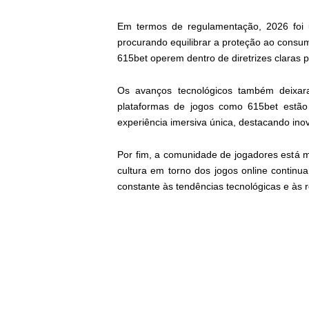
Em termos de regulamentação, 2026 foi 
procurando equilibrar a proteção ao consu
615bet operem dentro de diretrizes claras pa
Os avanços tecnológicos também deixara
plataformas de jogos como 615bet estão 
experiência imersiva única, destacando in
Por fim, a comunidade de jogadores está m
cultura em torno dos jogos online contin
constante às tendências tecnológicas e às 