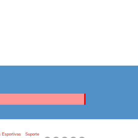
 Esportivas
Suporte