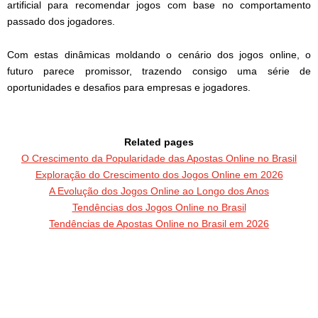
artificial para recomendar jogos com base no comportamento
passado dos jogadores.
Com estas dinâmicas moldando o cenário dos jogos online, o
futuro parece promissor, trazendo consigo uma série de
oportunidades e desafios para empresas e jogadores.
Related pages
O Crescimento da Popularidade das Apostas Online no Brasil
Exploração do Crescimento dos Jogos Online em 2026
A Evolução dos Jogos Online ao Longo dos Anos
Tendências dos Jogos Online no Brasil
Tendências de Apostas Online no Brasil em 2026