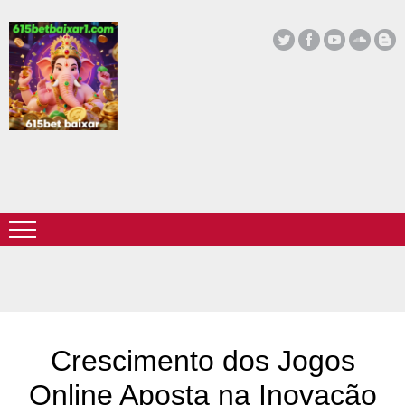
Crescimento dos Jogos
Online Aposta na Inovação