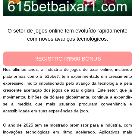
O setor de jogos online tem evoluído rapidamente
com novos avanços tecnológicos.
REGISTRO R$500 BÔNUS
Nos últimos anos, a indústria de jogos de azar online, incluindo
plataformas como a '615bet', tem experimentado um crescimento
expressivo, muito impulsionado pelo avanço da tecnologia e pela
crescente aceitação dos jogos de azar digitais. Este setor, que já
movimentou bilhões de dólares globalmente, continua a expandir-
se à medida que mais usuários procuram conveniência e
acessibilidade em suas experiências de jogo.
O ano de 2025 tem se mostrado promissor para a indústria, com
inovações tecnológicas em ritmo acelerado. Aplicativos mais