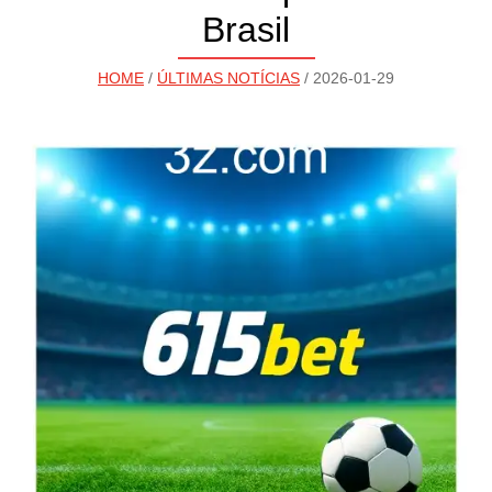
Brasil
HOME
/
ÚLTIMAS NOTÍCIAS
/ 2026-01-29