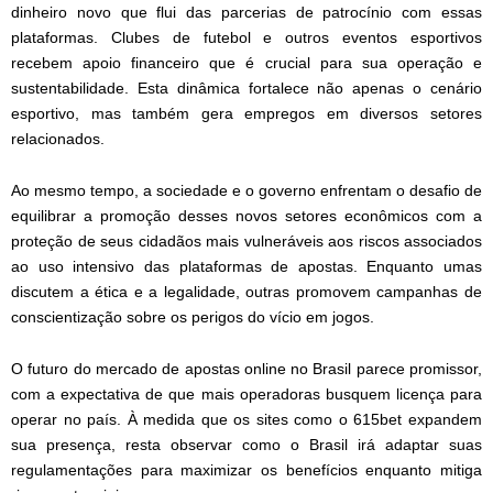
dinheiro novo que flui das parcerias de patrocínio com essas
plataformas. Clubes de futebol e outros eventos esportivos
recebem apoio financeiro que é crucial para sua operação e
sustentabilidade. Esta dinâmica fortalece não apenas o cenário
esportivo, mas também gera empregos em diversos setores
relacionados.
Ao mesmo tempo, a sociedade e o governo enfrentam o desafio de
equilibrar a promoção desses novos setores econômicos com a
proteção de seus cidadãos mais vulneráveis aos riscos associados
ao uso intensivo das plataformas de apostas. Enquanto umas
discutem a ética e a legalidade, outras promovem campanhas de
conscientização sobre os perigos do vício em jogos.
O futuro do mercado de apostas online no Brasil parece promissor,
com a expectativa de que mais operadoras busquem licença para
operar no país. À medida que os sites como o 615bet expandem
sua presença, resta observar como o Brasil irá adaptar suas
regulamentações para maximizar os benefícios enquanto mitiga