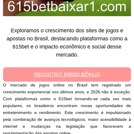
Exploramos o crescimento dos sites de jogos e
apostas no Brasil, destacando plataformas como a
615bet e o impacto econômico e social desse
mercado.
REGISTRO R$500 BÔNUS
O mercado de jogos online no Brasil tem registrado um
crescimento exponencial nos últimos anos, e 2026 não é exceção.
Com plataformas como o 615bet tornando-se cada vez mais
populares, os brasileiros encontram novas oportunidades de
entretenimento e rendimento. Este crescimento é impulsionado
pela combinação de avanços tecnológicos, maior acessibilidade à
internet e mudanças na legislação que favorecem a
regulamentação das apostas online.