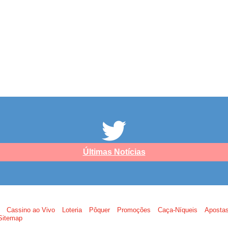
Últimas Notícias
Cassino ao Vivo
Loteria
Pôquer
Promoções
Caça-Níqueis
Apostas
Sitemap