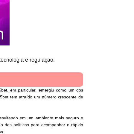
tecnologia e regulação.
15bet, em particular, emergiu como um dos
15bet tem atraído um número crescente de
 resultando em um ambiente mais seguro e
o das políticas para acompanhar o rápido
as.