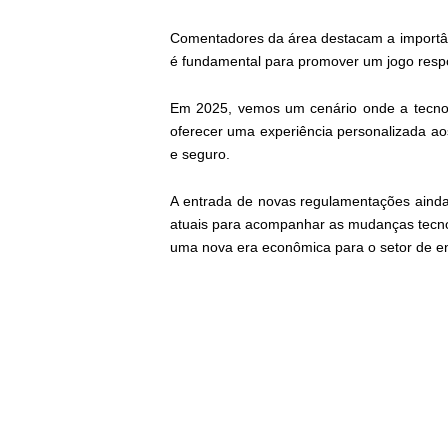
Comentadores da área destacam a importânci
é fundamental para promover um jogo respo
Em 2025, vemos um cenário onde a tecnolog
oferecer uma experiência personalizada ao
e seguro.
A entrada de novas regulamentações ainda 
atuais para acompanhar as mudanças tecnol
uma nova era econômica para o setor de en