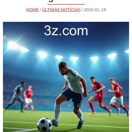
HOME
/
ÚLTIMAS NOTÍCIAS
/ 2026-01-18