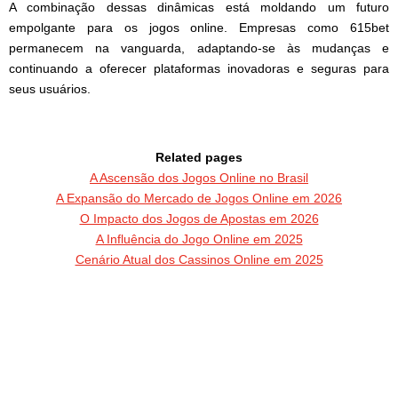
A combinação dessas dinâmicas está moldando um futuro
empolgante para os jogos online. Empresas como 615bet
permanecem na vanguarda, adaptando-se às mudanças e
continuando a oferecer plataformas inovadoras e seguras para
seus usuários.
Related pages
A Ascensão dos Jogos Online no Brasil
A Expansão do Mercado de Jogos Online em 2026
O Impacto dos Jogos de Apostas em 2026
A Influência do Jogo Online em 2025
Cenário Atual dos Cassinos Online em 2025