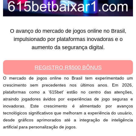
O avanço do mercado de jogos online no Brasil,
impulsionado por plataformas inovadoras e o
aumento da segurança digital.
REGISTRO R$500 BÔNUS
O mercado de jogos online no Brasil tem experimentado um
crescimento sem precedentes nos últimos anos. Em 2026,
plataformas como a '615bet' estão no centro das atenções,
atraindo jogadores ávidos por experiências de jogo seguras e
inovadoras. Este crescimento é alimentado por avanços
tecnológicos significativos que melhoram a experiência do usuário,
desde gráficos aprimorados até a integração de inteligência
artificial para personalização de jogos.