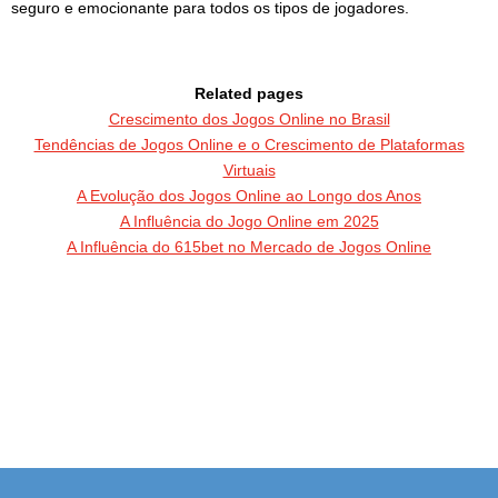
seguro e emocionante para todos os tipos de jogadores.
Related pages
Crescimento dos Jogos Online no Brasil
Tendências de Jogos Online e o Crescimento de Plataformas
Virtuais
A Evolução dos Jogos Online ao Longo dos Anos
A Influência do Jogo Online em 2025
A Influência do 615bet no Mercado de Jogos Online